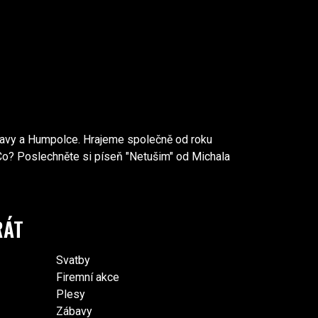
lavy a Humpolce. Hrajeme společně od roku
o? Poslechněte si píseň "Netušim" od Michala
RÁT
Svatby
Firemní akce
Plesy
Zábavy