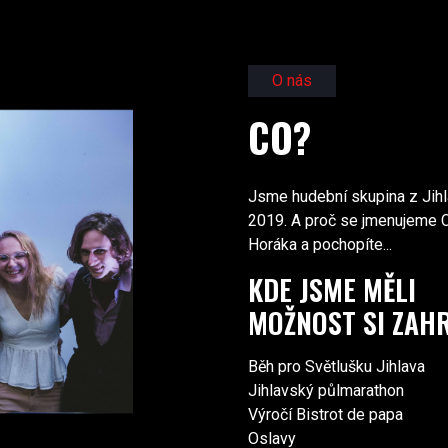
O nás
CO?
Jsme hudební skupina z Jih
2019. A proč se jmenujeme C
Horáka a pochopíte...
KDE JSME MĚLI
MOŽNOST SI ZAH
Běh pro Světlušku Jihlava
Jihlavský půlmarathon
Výročí Bistrot de papa
Oslavy