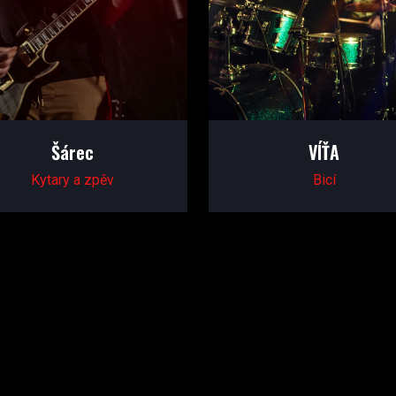
Šárec
VÍŤA
Kytary a zpěv
Bicí